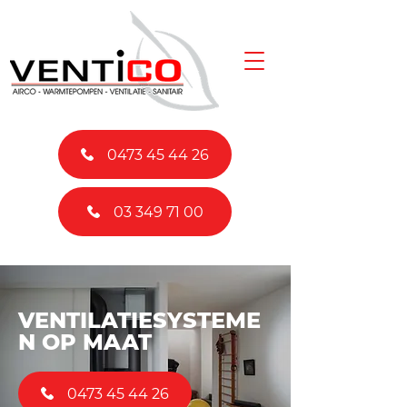
0473 45 44 26
03 349 71 00
VENTILATIESYSTEME
N OP MAAT
0473 45 44 26